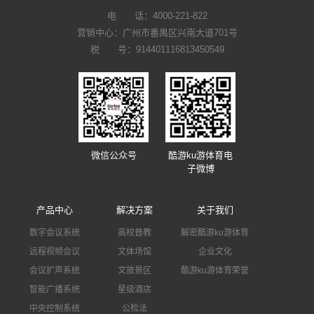
电 话：
4000-221-822
营销中心：广州市番禺区兴南大道701号
税 号：914401116813450549
微信公众号
酷游ku游体育电
子微博
产品中心
解决方案
关于我们
数字会议系统
高校普教
解密酷游ku游体育
远程视频会议
文体场馆
企业文化
会议扩声系统
文旅景区
酷游ku游体育荣誉
智能广播系统
星级酒店
中央控制系统
公检法